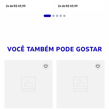
P
M
G
P
GG
M
CAMISETA JOMA WINNER III
CAMISETA JOMA WINNER III
MASCULINA
MASCULINA
R$
139
,
99
R$
139
,
99
2
x de
R$
69
,
99
2
x de
R$
69
,
99
VOCÊ TAMBÉM PODE GOSTAR