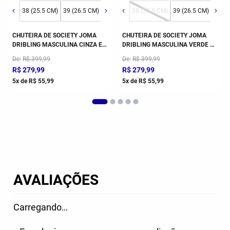
38 (25.5 CM)
39 (26.5 CM)
40 (27 CM)
38 (25.5 CM)
41 (28 CM)
39 (26.5 CM)
42 (29 CM)
40 (
0 (27 CM)
41 (28 CM)
42 (29 CM)
43 (30 CM)
CHUTEIRA DE SOCIETY JOMA
CHUTEIRA DE SOCIETY JOMA
DRIBLING MASCULINA CINZA E
DRIBLING MASCULINA VERDE E
ROSA
AZUL ROYAL
De
R$
399
,
99
De
R$
399
,
99
R$
279
,
99
R$
279
,
99
5
x de
R$
55
,
99
5
x de
R$
55
,
99