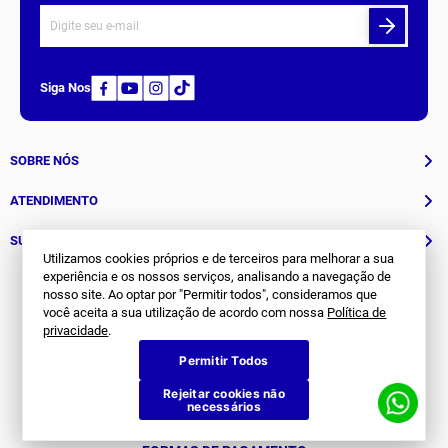
Receba nossas novidades.
Cadastre-se na nossa newsletter e fique por dentro de tudo
que acontece na
Joma
.
Utilizamos cookies próprios e de terceiros para melhorar a sua
experiência e os nossos serviços, analisando a navegação de
Siga Nos
nosso site. Ao optar por "Permitir todos", consideramos que
você aceita a sua utilização de acordo com nossa
Política de
privacidade
.
SOBRE NÓS
Permitir Todos
História
ATENDIMENTO
Rejeitar cookies não
necessários
Patrocinados
Whatsapp
SUPORTE