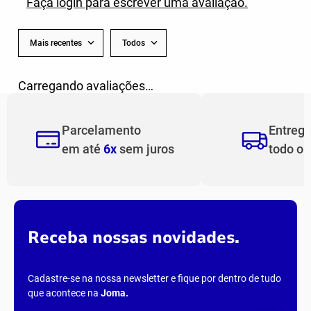
AVALIAÇÕES
Carregando…
Faça login para escrever uma avaliação.
Mais recentes
Todos
Carregando avaliações…
Parcelamento
Entreg
em até
6x
sem juros
todo o