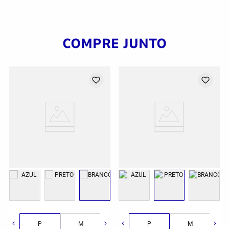
COMPRE JUNTO
G
GG
2GG/3G
P
M
G
P
GG
M