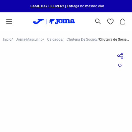
SAME DAY DELIVERY
| Entrega no mesmo dia!
Joma-Masculino
Calçados
Chuteira De Society
Chuteira de Society Joma Evolution Infantil Azul e Laranja