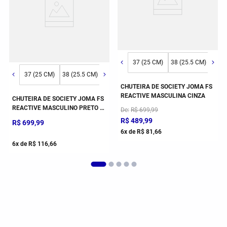
)
9 (26.5 CM)
36 (24.5 CM)
40 (27 CM)
41 (28 CM)
42 (29 CM)
37 (25 CM)
43 (30 CM)
38 (25.5 CM)
39 (2
37 (25 CM)
38 (25.5 CM)
39 (26.5 CM)
40 (27 CM)
41 (28 CM)
CHUTEIRA DE SOCIETY JOMA FS
REACTIVE MASCULINA CINZA
CHUTEIRA DE SOCIETY JOMA FS
REACTIVE MASCULINO PRETO E
De
R$
699
,
99
VERDE
R$
489
,
99
R$
699
,
99
6
x de
R$
81
,
66
6
x de
R$
116
,
66