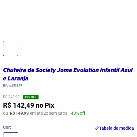
Chuteira de Society Joma Evolution Infantil Azul
e Laranja
EVJW2533TF
R$ 249,99
43
% OFF
R$ 142,49
no Pix
ou
R$
149,99
em até
2
x sem juros
40% off
Cor
Tabela de medida