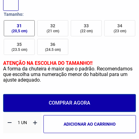
Tamanho
31
32
33
34
(20,5 cm)
(21 cm)
(22 cm)
(23 cm)
35
36
(23.5 cm)
(24.5 cm)
ATENÇÃO NA ESCOLHA DO TAMANHO!!
A forma da chuteira é maior que o padrão. Recomendamos
que escolha uma numeração menor do habitual para um
ajuste adequado.
COMPRAR AGORA
ADICIONAR AO CARRINHO