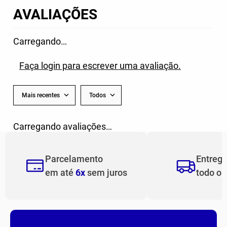
AVALIAÇÕES
Carregando…
Faça login para escrever uma avaliação.
Mais recentes
Todos
Carregando avaliações…
Parcelamento
Entreg
em até
6x
sem juros
todo o