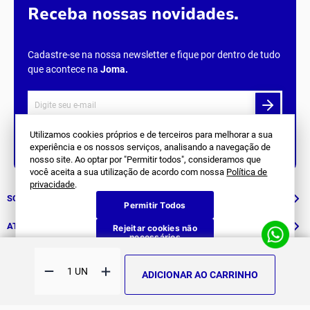
Receba nossas novidades.
Cadastre-se na nossa newsletter e fique por dentro de tudo
que acontece na
Joma
.
Utilizamos cookies próprios e de terceiros para melhorar a sua
experiência e os nossos serviços, analisando a navegação de
Siga Nos
nosso site. Ao optar por "Permitir todos", consideramos que
você aceita a sua utilização de acordo com nossa
Política de
privacidade
.
SOBRE NÓS
Permitir Todos
História
ATENDIMENTO
Rejeitar cookies não
necessários
Patrocinados
Whatsapp
SUPORTE
(11) 94311-8416
ADICIONAR AO CARRINHO
Fale Conosco
E-mail
Institucional e Políticas