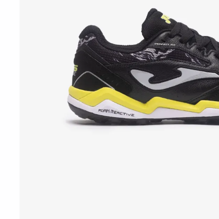
10
º
t