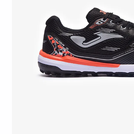
10
º
t