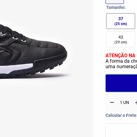
Tops
Shorts e Bermudas
op flex rebound
Tamanho
Vestidos
37
(25 cm)
42
(29 cm)
ATENÇÃO NA 
A forma da ch
uma numeração