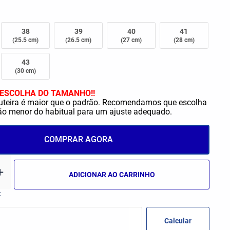
42
34
43
35
(29 cm)
(23 cm)
(23,5 cm)
(30 cm)
38
39
40
41
(25.5 cm)
(26.5 cm)
(27 cm)
(28 cm)
36
37
PP
P
(24,5 cm)
(25 cm)
43
(30 cm)
38
39
M
G
(25,5 cm)
(26,5 cm)
ESCOLHA DO TAMANHO!!
uteira é maior que o padrão. Recomendamos que escolha
 menor do habitual para um ajuste adequado.
40
41
GG
(26,5 cm)
(28 cm)
COMPRAR AGORA
42
43
(29 cm)
(30 cm)
ADICIONAR AO CARRINHO
44
10
(30,5 cm)
12
14