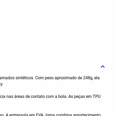
gramados sintéticos. Com peso aproximado de 248g, ela
y.
tência nas áreas de contato com a bola. As peças em TPU
uso. A entressola em EVA Joma combina amortecimento,