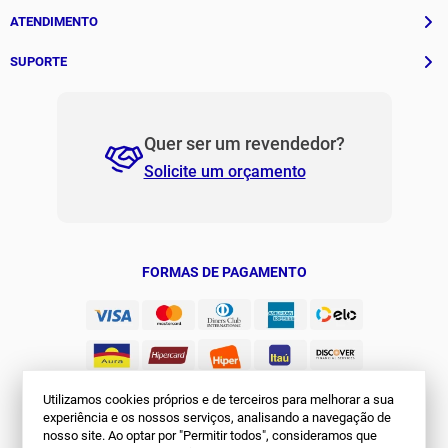
História
ATENDIMENTO
Patrocinados
Whatsapp
SUPORTE
(11) 94311-8416
Fale Conosco
E-mail
Institucional e Políticas
Quer ser um revendedor?
contato@jomabr.com.br
Solicite um orçamento
Regulamento Joma Club
Horário de Atendimento
Das 08:00 às 17:00 de seg à sex.
Solicitar Troca/Devolução
JOMA CLUB
FORMAS DE PAGAMENTO
Utilizamos cookies próprios e de terceiros para melhorar a sua
experiência e os nossos serviços, analisando a navegação de
nosso site. Ao optar por "Permitir todos", consideramos que