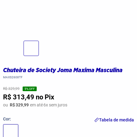
Chuteira de Society Joma Maxima Masculina
MAXS2608TF
R$ 329,99
5
% OFF
R$ 313,49
no Pix
ou
R$
329,99
em até
6
x sem juros
Cor
Tabela de medida