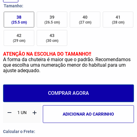
Tamanho
38
39
40
41
(25.5 cm)
(26.5 cm)
(27 cm)
(28 cm)
42
43
(29 cm)
(30 cm)
ATENÇÃO NA ESCOLHA DO TAMANHO!!
A forma da chuteira é maior que o padrão. Recomendamos
que escolha uma numeração menor do habitual para um
ajuste adequado.
COMPRAR AGORA
ADICIONAR AO CARRINHO