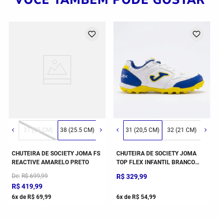
3 (22 CM)
42 (29 CM)
37 (25 CM)
34 (23 CM)
43 (30 CM)
38 (25.5 CM)
35 (23.5 CM)
39 (26.5 CM)
36 (24.5 CM)
31 (20,5 CM)
40 (27 CM)
32 (21 CM)
41 (28 CM)
33 (
CHUTEIRA DE SOCIETY JOMA FS
CHUTEIRA DE SOCIETY JOMA
REACTIVE AMARELO PRETO
TOP FLEX INFANTIL BRANCO
AZUL
De
R$
699
,
99
R$
329
,
99
R$
419
,
99
6
x de
R$
69
,
99
6
x de
R$
54
,
99