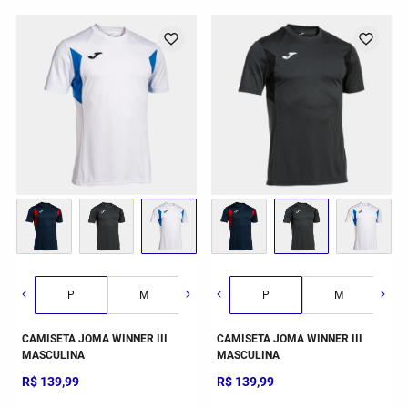
G
GG
2GG/3G
P
M
G
P
GG
M
CAMISETA JOMA WINNER III
CAMISETA JOMA WINNER III
MASCULINA
MASCULINA
R$
139
,
99
R$
139
,
99