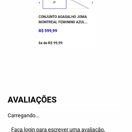
P
M
G
GG
CONJUNTO AGASALHO JOMA
MONTREAL FEMININO AZUL
MARINHO
R$
599
,
99
6
x de
R$
99
,
99
AVALIAÇÕES
Carregando…
Faça login para escrever uma avaliação.