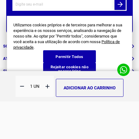
Siga Nos
Utilizamos cookies próprios e de terceiros para melhorar a sua
experiência e os nossos serviços, analisando a navegação de
nosso site. Ao optar por "Permitir todos", consideramos que
você aceita a sua utilização de acordo com nossa
Política de
SOBRE NÓS
privacidade
.
Permitir Todos
História
ATENDIMENTO
Rejeitar cookies não
Patrocinados
necessários
Whatsapp
SUPORTE
(11) 94311-8416
Fale Conosco
ADICIONAR AO CARRINHO
E-mail
Institucional e Políticas
Quer ser um revendedor?
contato@jomabr.com.br
Solicite um orçamento
Regulamento Joma Club
Horário de Atendimento
Das 08:00 às 17:00 de seg à sex.
Solicitar Troca/Devolução
JOMA CLUB
FORMAS DE PAGAMENTO