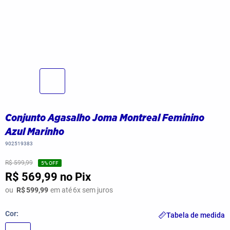
Conjunto Agasalho Joma Montreal Feminino
Azul Marinho
902519383
R$ 599,99
5
% OFF
R$ 569,99
no Pix
ou
R$
599,99
em até
6
x sem juros
Cor
Tabela de medida