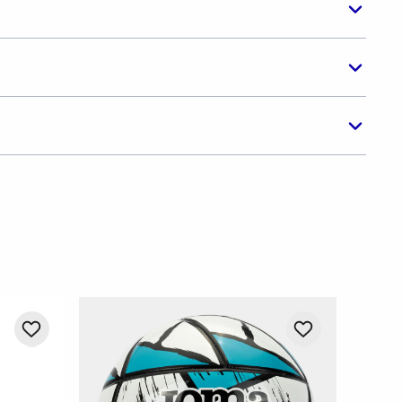
-
20%