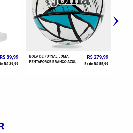
R$
39
,
99
BOLA DE FUTSAL JOMA
R$
279
,
99
MEIÃO J
PENTAFORCE BRANCO AZUL
UNISSE
de
R$
39
,
99
5
x de
R$
55
,
99
R