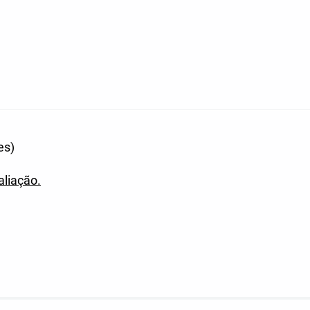
es)
aliação.