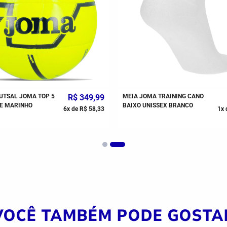
UTSAL JOMA TOP 5
R$
349
,
99
MEIA JOMA TRAINING CANO
E MARINHO
BAIXO UNISSEX BRANCO
6
x de
R$
58
,
33
1
x 
VOCÊ TAMBÉM PODE GOSTA