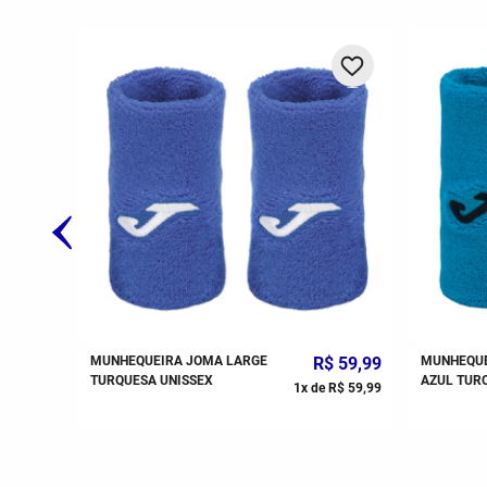
$
59
,
99
MUNHEQUEIRA JOMA LARGE
R$
59
,
99
MUNHEQUE
TURQUESA UNISSEX
AZUL TUR
R$
59
,
99
1
x de
R$
59
,
99