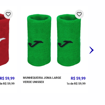
R$
59
,
99
MUNHEQUEIRA JOMA LARGE
R$
59
,
99
MUNHEQ
VERDE UNISSEX
PRETO 
de
R$
59
,
99
1
x de
R$
59
,
99