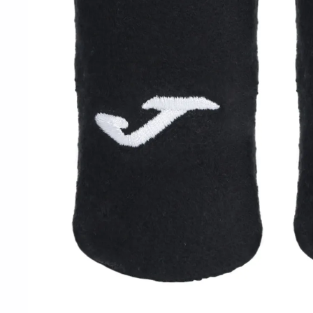
10
º
t