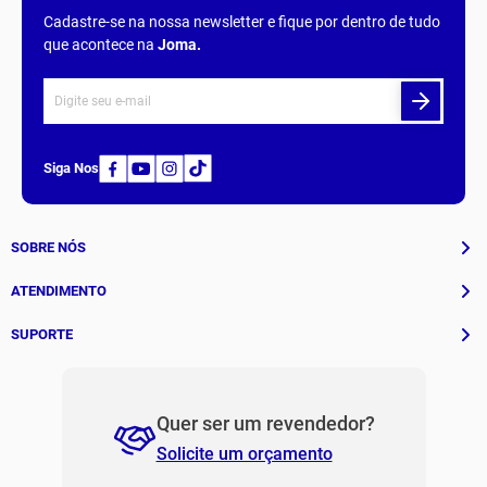
Cadastre-se na nossa newsletter e fique por dentro de tudo
que acontece na
Joma
.
Siga Nos
SOBRE NÓS
História
ATENDIMENTO
Patrocinados
Whatsapp
SUPORTE
(11) 94311-8416
Fale Conosco
E-mail
Institucional e Políticas
Quer ser um revendedor?
contato@jomabr.com.br
Solicite um orçamento
Regulamento Joma Club
Horário de Atendimento