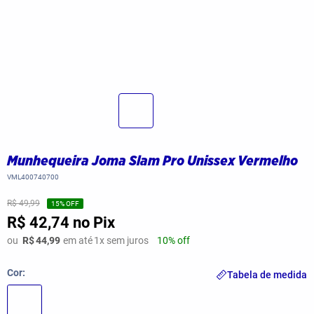
Munhequeira Joma Slam Pro Unissex Vermelho
VML400740700
R$ 49,99
15
% OFF
R$ 42,74
no Pix
ou
R$
44,99
em até
1
x sem juros
10% off
Cor
Tabela de medida