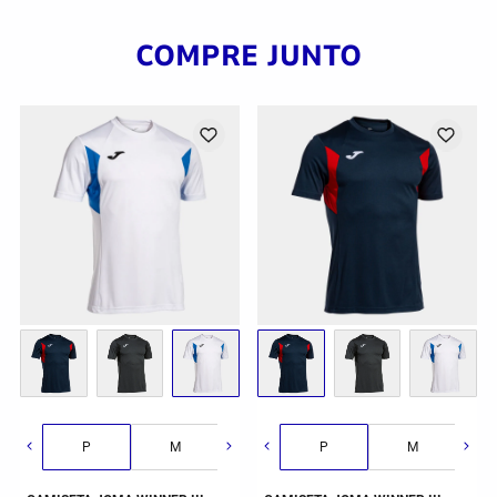
COMPRE JUNTO
G
P
GG
M
2GG/3G
G
P
GG
M