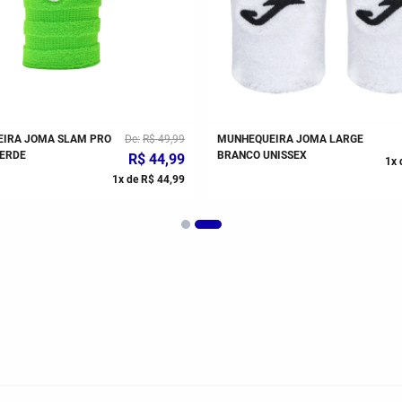
IRA JOMA SLAM PRO
De
R$
49
,
99
MUNHEQUEIRA JOMA LARGE
VERDE
BRANCO UNISSEX
R$
44
,
99
1
x 
1
x de
R$
44
,
99