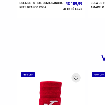
$
69
,
99
BOLA DE FUTSAL JOMA CANCHA
R$
189
,
99
BOLA DE F
RFEF BRANCO ROSA
AMARELO 
R$
69
,
99
3
x de
R$
63
,
33
-
10%
-
10%