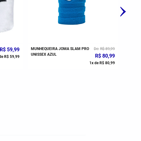
R$
59
,
99
MUNHEQUEIRA JOMA SLAM PRO
De
R$
89
,
99
MUNHEQ
UNISSEX AZUL
UNISSE
R$
80
,
99
de
R$
59
,
99
1
x de
R$
80
,
99