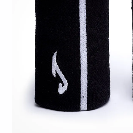
10
º
t