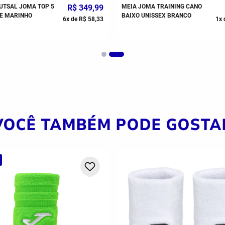
UTSAL JOMA TOP 5
R$
349
,
99
MEIA JOMA TRAINING CANO
E MARINHO
BAIXO UNISSEX BRANCO
6
x de
R$
58
,
33
1
x 
VOCÊ TAMBÉM PODE GOSTA