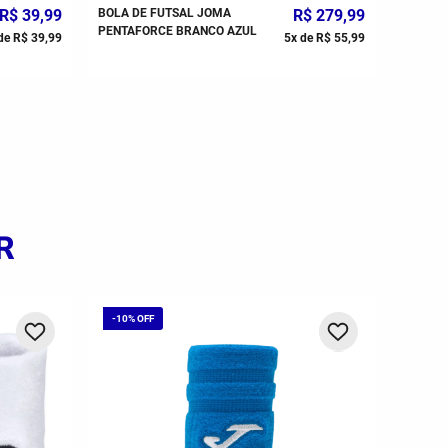
R$
39
,
99
BOLA DE FUTSAL JOMA
R$
279
,
99
PENTAFORCE BRANCO AZUL
de
R$
39
,
99
5
x de
R$
55
,
99
R
-
10%
-
10%