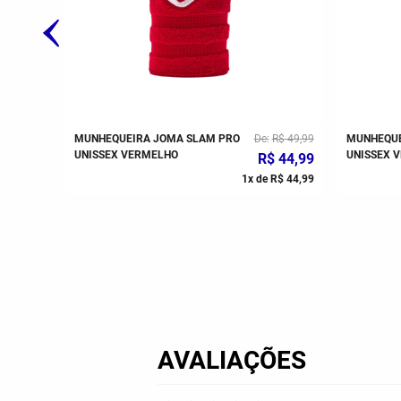
$
59
,
99
MUNHEQUEIRA JOMA SLAM PRO
De
R$
49
,
99
MUNHEQUE
UNISSEX VERMELHO
UNISSEX 
R$
44
,
99
R$
59
,
99
1
x de
R$
44
,
99
AVALIAÇÕES