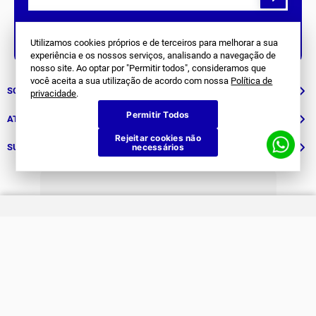
Siga Nos
Utilizamos cookies próprios e de terceiros para melhorar a sua
experiência e os nossos serviços, analisando a navegação de
nosso site. Ao optar por "Permitir todos", consideramos que
você aceita a sua utilização de acordo com nossa
Política de
SOBRE NÓS
privacidade
.
Permitir Todos
História
ATENDIMENTO
Rejeitar cookies não
Patrocinados
necessários
Whatsapp
SUPORTE
(11) 94311-8416
Fale Conosco
E-mail
Institucional e Políticas
Quer ser um revendedor?
contato@jomabr.com.br
Solicite um orçamento
Regulamento Joma Club
Horário de Atendimento
Das 08:00 às 17:00 de seg à sex.
Solicitar Troca/Devolução
JOMA CLUB
FORMAS DE PAGAMENTO