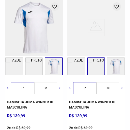
G
GG
2GG/3G
P
M
G
P
GG
M
CAMISETA JOMA WINNER III
CAMISETA JOMA WINNER III
MASCULINA
MASCULINA
R$
139
,
99
R$
139
,
99
2
x de
R$
69
,
99
2
x de
R$
69
,
99