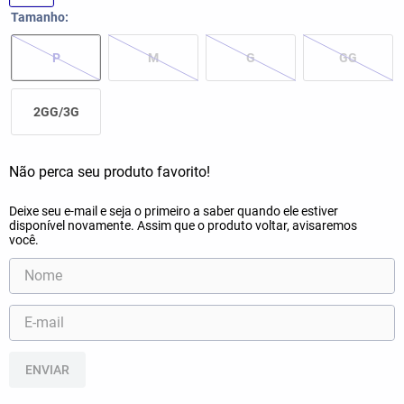
Tamanho
P
M
G
GG
2GG/3G
ENVIAR