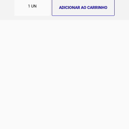
Fale Conosco
ADICIONAR AO CARRINHO
E-mail
Institucional e Políticas
Quer ser um revendedor?
contato@jomabr.com.br
Solicite um orçamento
Regulamento Joma Club
Horário de Atendimento
Das 08:00 às 17:00 de seg à sex.
Solicitar Troca/Devolução
JOMA CLUB
FORMAS DE PAGAMENTO
SEGURANÇA