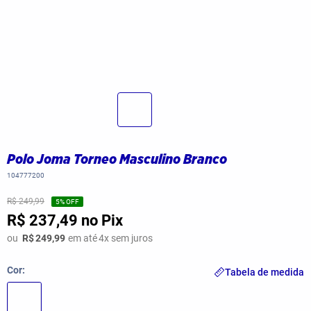
Polo Joma Torneo Masculino Branco
104777200
R$ 249,99
5
% OFF
R$ 237,49
no Pix
ou
R$
249,99
em até
4
x sem juros
Cor
Tabela de medida