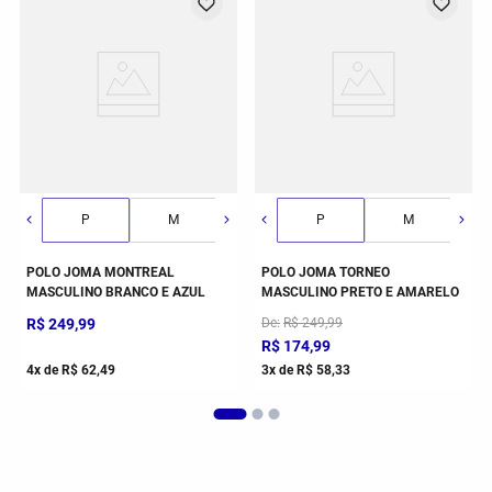
G
P
GG
M
2GG
G
P
GG
M
POLO JOMA MONTREAL
POLO JOMA TORNEO
MASCULINO BRANCO E AZUL
MASCULINO PRETO E AMARELO
R$
249
,
99
De
R$
249
,
99
R$
174
,
99
4
x de
R$
62
,
49
3
x de
R$
58
,
33