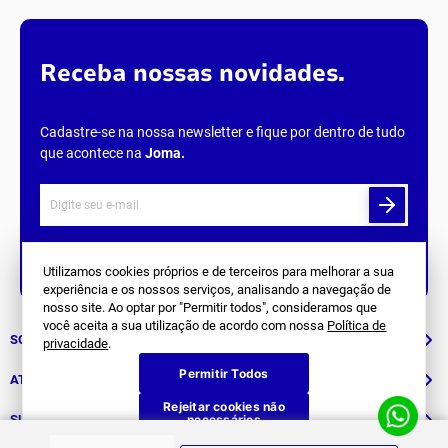
Receba nossas novidades.
Cadastre-se na nossa newsletter e fique por dentro de tudo
que acontece na
Joma
.
Siga Nos
Utilizamos cookies próprios e de terceiros para melhorar a sua
experiência e os nossos serviços, analisando a navegação de
nosso site. Ao optar por "Permitir todos", consideramos que
você aceita a sua utilização de acordo com nossa
Política de
SOBRE NÓS
privacidade
.
Permitir Todos
História
ATENDIMENTO
Rejeitar cookies não
Patrocinados
necessários
Whatsapp
SUPORTE
(11) 94311-8416