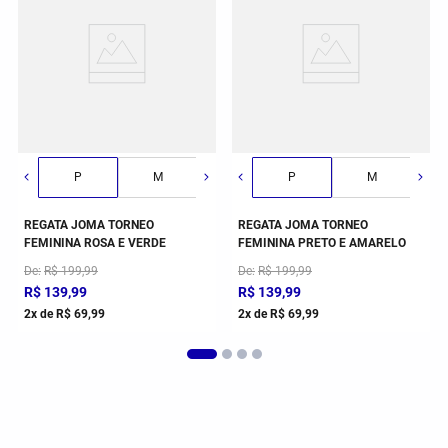
M
P
G
M
GG
G
P
GG
M
REGATA JOMA TORNEO
REGATA JOMA TORNEO
FEMININA ROSA E VERDE
FEMININA PRETO E AMARELO
De
R$
199
,
99
De
R$
199
,
99
R$
139
,
99
R$
139
,
99
2
x de
R$
69
,
99
2
x de
R$
69
,
99