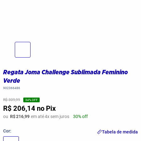
Regata Joma Challenge Sublimada Feminino
Verde
902366486
R$ 309,99
34
% OFF
R$ 206,14
no Pix
ou
R$
216,99
em até
4
x sem juros
30% off
Cor
Tabela de medida