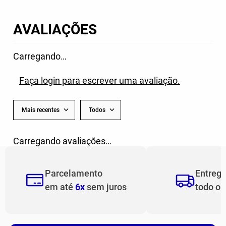
AVALIAÇÕES
Carregando…
Faça login para escrever uma avaliação.
Mais recentes
Todos
Carregando avaliações…
Parcelamento
Entreg
em até
6x
sem juros
todo o