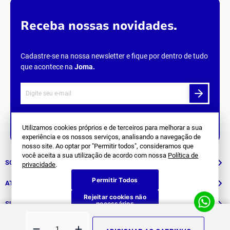
Receba nossas novidades.
Cadastre-se na nossa newsletter e fique por dentro de tudo
que acontece na
Joma
.
Siga Nos
Utilizamos cookies próprios e de terceiros para melhorar a sua
experiência e os nossos serviços, analisando a navegação de
nosso site. Ao optar por "Permitir todos", consideramos que
você aceita a sua utilização de acordo com nossa
Política de
SOBRE NÓS
privacidade
.
Permitir Todos
História
ATENDIMENTO
Rejeitar cookies não
Patrocinados
necessários
Whatsapp
SUPORTE
(11) 94311-8416
Fale Conosco