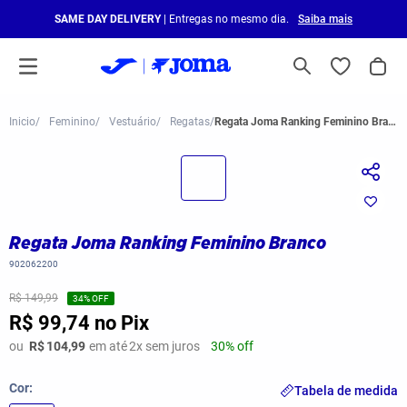
SAME DAY DELIVERY
| Entregas no mesmo dia.
Saiba mais
Feminino
Vestuário
Regatas
Regata Joma Ranking Feminino Branco
Regata Joma Ranking Feminino Branco
902062200
R$ 149,99
34
% OFF
R$ 99,74
no Pix
ou
R$
104,99
em até
2
x sem juros
30% off
Cor
Tabela de medida