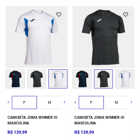
G
P
GG
M
2GG/3G
G
P
GG
M
CAMISETA JOMA WINNER III
CAMISETA JOMA WINNER III
MASCULINA
MASCULINA
R$
139
,
99
R$
139
,
99