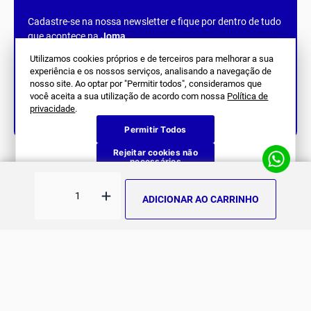
Cadastre-se na nossa newsletter e fique por dentro de tudo
que acontece na
Joma
.
Utilizamos cookies próprios e de terceiros para melhorar a sua
experiência e os nossos serviços, analisando a navegação de
nosso site. Ao optar por "Permitir todos", consideramos que
você aceita a sua utilização de acordo com nossa
Política de
privacidade
.
Siga Nos
Permitir Todos
Rejeitar cookies não
necessários
SOBRE NÓS
História
ATENDIMENTO
ADICIONAR AO CARRINHO
Patrocinados
Whatsapp
SUPORTE
(11) 94311-8416
Fale Conosco
E-mail
Institucional e Políticas
Quer ser um revendedor?
contato@jomabr.com.br
Solicite um orçamento
Regulamento Joma Club