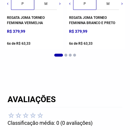
G
P
GG
M
G
P
M
REGATA JOMA TORNEO
REGATA JOMA TORNEO
FEMININA VERMELHA
FEMININA BRANCO E PRETO
R$
379
,
99
R$
379
,
99
6
x de
R$
63
,
33
6
x de
R$
63
,
33
AVALIAÇÕES
☆
☆
☆
☆
☆
Classificação média: 0
(0 avaliações)