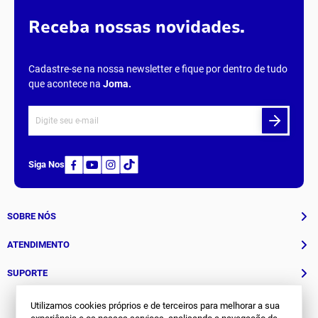
Carregando avaliações…
Parcelamento
Entreg
em até
6x
sem juros
todo o
Receba nossas novidades.
Cadastre-se na nossa newsletter e fique por dentro de tudo
que acontece na
Joma
.
Siga Nos
Utilizamos cookies próprios e de terceiros para melhorar a sua