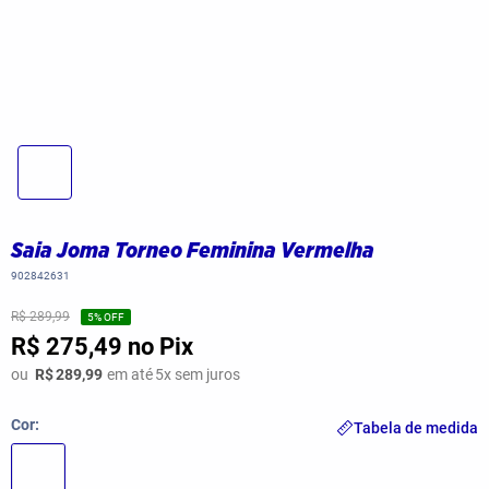
Saia Joma Torneo Feminina Vermelha
902842631
R$ 289,99
5
% OFF
R$ 275,49
no Pix
ou
R$
289,99
em até
5
x sem juros
Cor
Tabela de medida