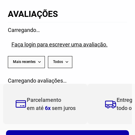
R$
289
,
99
De
R$
249
,
99
R$
174
,
99
5
x de
R$
57
,
99
3
x de
R$
58
,
33
AVALIAÇÕES
Carregando…
Faça login para escrever uma avaliação.
Mais recentes
Todos