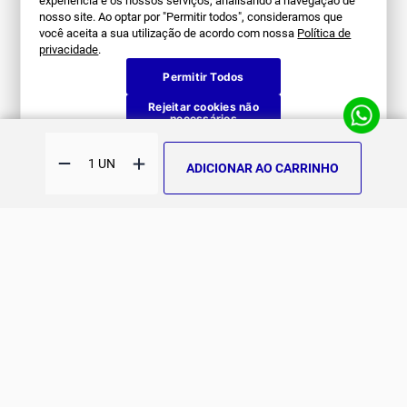
experiência e os nossos serviços, analisando a navegação de
nosso site. Ao optar por "Permitir todos", consideramos que
você aceita a sua utilização de acordo com nossa
Política de
SOBRE NÓS
privacidade
.
Permitir Todos
História
ATENDIMENTO
Rejeitar cookies não
Patrocinados
necessários
Whatsapp
SUPORTE
(11) 94311-8416
Fale Conosco
ADICIONAR AO CARRINHO
E-mail
Institucional e Políticas
Quer ser um revendedor?
contato@jomabr.com.br
Solicite um orçamento
Regulamento Joma Club
Horário de Atendimento
Das 08:00 às 17:00 de seg à sex.
Solicitar Troca/Devolução
JOMA CLUB
FORMAS DE PAGAMENTO