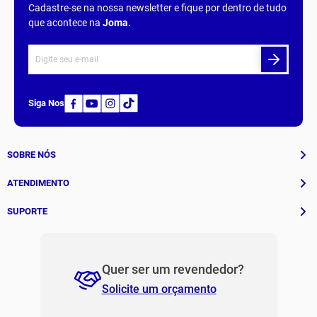
Cadastre-se na nossa newsletter e fique por dentro de tudo
que acontece na
Joma
.
Siga Nos
SOBRE NÓS
História
ATENDIMENTO
Patrocinados
Whatsapp
SUPORTE
(11) 94311-8416
Fale Conosco
E-mail
Institucional e Políticas
Quer ser um revendedor?
contato@jomabr.com.br
Solicite um orçamento
Regulamento Joma Club
Horário de Atendimento