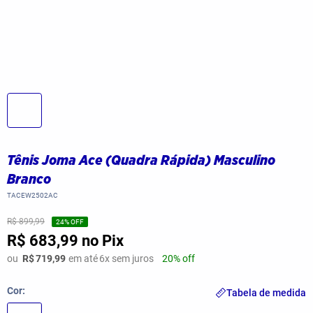
Tênis Joma Ace (Quadra Rápida) Masculino
Branco
TACEW2502AC
R$ 899,99
24
% OFF
R$ 683,99
no Pix
ou
R$
719,99
em até
6
x sem juros
20% off
Cor
Tabela de medida