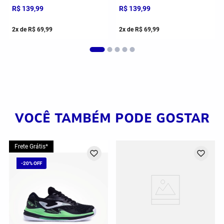
R$
139
,
99
R$
139
,
99
2
x de
R$
69
,
99
2
x de
R$
69
,
99
VOCÊ TAMBÉM PODE GOSTAR
Frete Grátis*
-
20%