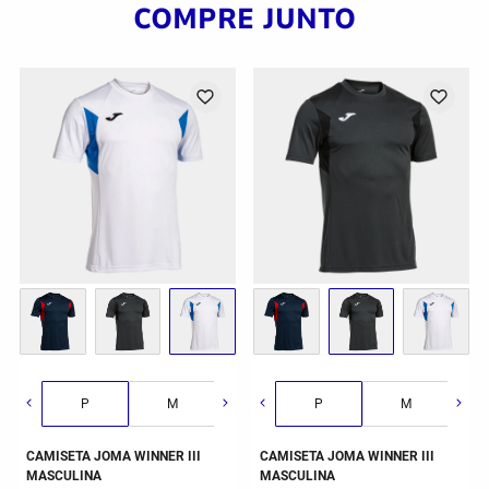
COMPRE JUNTO
G
GG
2GG/3G
P
M
G
P
GG
M
CAMISETA JOMA WINNER III
CAMISETA JOMA WINNER III
MASCULINA
MASCULINA