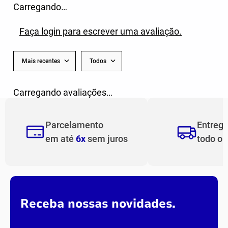
Carregando…
Faça login para escrever uma avaliação.
Mais recentes
Todos
Carregando avaliações…
Parcelamento
Entreg
em até
6x
sem juros
todo o
Receba nossas novidades.