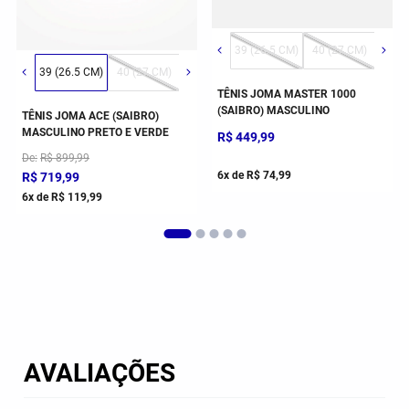
)
1 (28 CM)
36 (24.5 CM)
42 (29 CM)
43 (30 CM)
44 (30.5 CM)
39 (26.5 CM)
45 (32 CM)
40 (27 CM)
41 (
39 (26.5 CM)
40 (27 CM)
41 (28 CM)
42 (29 CM)
43 (30 CM)
TÊNIS JOMA MASTER 1000
(SAIBRO) MASCULINO
TÊNIS JOMA ACE (SAIBRO)
MASCULINO PRETO E VERDE
R$
449
,
99
De
R$
899
,
99
6
x de
R$
74
,
99
R$
719
,
99
6
x de
R$
119
,
99
AVALIAÇÕES