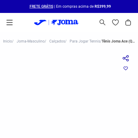
FRETE GRÁTIS
| Em compras acima de
R$399,99
Joma-Masculino
Calçados
Para Jogar Tennis
Tênis Joma Ace (Quadra Rápida) Masculino Branco