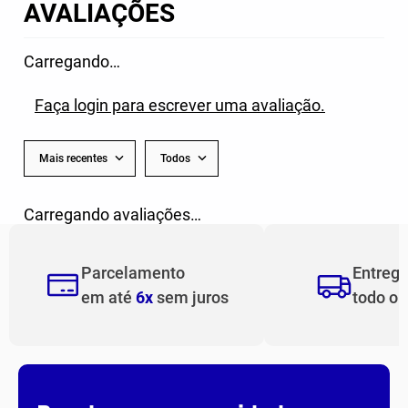
AVALIAÇÕES
Carregando…
Faça login para escrever uma avaliação.
Mais recentes
Todos
Carregando avaliações…
Parcelamento
Entreg
em até
6x
sem juros
todo o