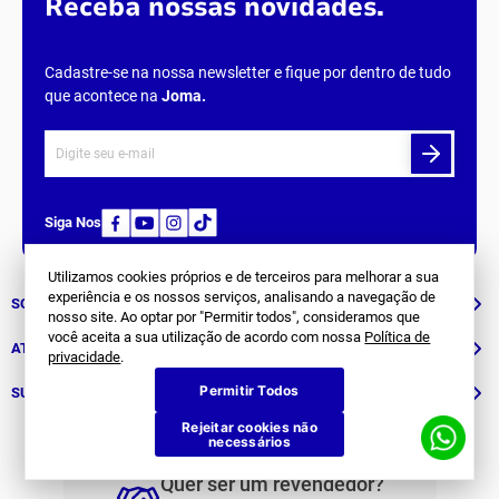
Receba nossas novidades.
Cadastre-se na nossa newsletter e fique por dentro de tudo
que acontece na
Joma
.
Siga Nos
Utilizamos cookies próprios e de terceiros para melhorar a sua
experiência e os nossos serviços, analisando a navegação de
SOBRE NÓS
nosso site. Ao optar por "Permitir todos", consideramos que
você aceita a sua utilização de acordo com nossa
Política de
História
ATENDIMENTO
privacidade
.
Permitir Todos
Patrocinados
Whatsapp
SUPORTE
(11) 94311-8416
Rejeitar cookies não
Fale Conosco
necessários
E-mail
Institucional e Políticas
Quer ser um revendedor?
contato@jomabr.com.br