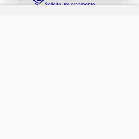
Solicite um orçamento
Regulamento Joma Club
Horário de Atendimento
Das 08:00 às 17:00 de seg à sex.
Solicitar Troca/Devolução
JOMA CLUB
FORMAS DE PAGAMENTO
SEGURANÇA
© Joma Brasil. Todos os direitos reservados. First Sports Comércio e
Importação LTDA – CNPJ 28.836.099/0003-47 R. Afonso Crudo, 148 - Vila