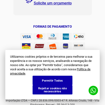
Solicite um orçamento
Regulamento Joma Club
Horário de Atendimento
Das 08:00 às 17:00 de seg à sex.
Solicitar Troca/Devolução
JOMA CLUB
FORMAS DE PAGAMENTO
Utilizamos cookies próprios e de terceiros para melhorar a sua
experiência e os nossos serviços, analisando a navegação de
nosso site. Ao optar por "Permitir todos", consideramos que
você aceita a sua utilização de acordo com nossa
Política de
SEGURANÇA
privacidade
.
Permitir Todos
Rejeitar cookies não
necessários
© Joma Brasil. Todos os direitos reservados. First Sports Comércio e
Importação LTDA – CNPJ 28.836.099/0003-47 R. Afonso Crudo, 148 - Vila
Pindorama, Barueri - SP, 06413-200