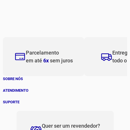
Parcelamento
Entreg
em até
6x
sem juros
todo o
SOBRE NÓS
História
ATENDIMENTO
Patrocinados
Whatsapp
SUPORTE
(11) 94311-8416
Fale Conosco
E-mail
Institucional e Políticas
Quer ser um revendedor?
contato@jomabr.com.br