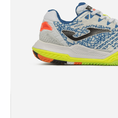
10
º
t