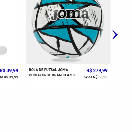
R$
39
,
99
BOLA DE FUTSAL JOMA
R$
279
,
99
MEIÃO J
PENTAFORCE BRANCO AZUL
UNISSE
de
R$
39
,
99
5
x de
R$
55
,
99