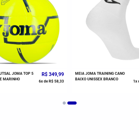
UTSAL JOMA TOP 5
R$
349
,
99
MEIA JOMA TRAINING CANO
E MARINHO
BAIXO UNISSEX BRANCO
6
x de
R$
58
,
33
1
x 