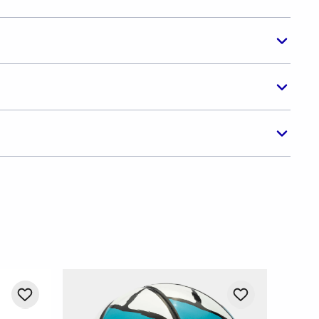
-
20%