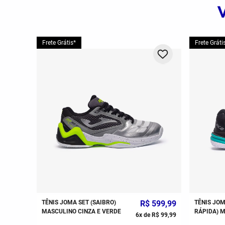
Frete Grátis*
Frete Gráti
TÊNIS JOMA SET (SAIBRO)
R$
599
,
99
TÊNIS JO
MASCULINO CINZA E VERDE
RÁPIDA) 
6
x de
R$
99
,
99
AZUL