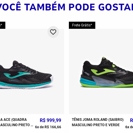
VOCÊ TAMBÉM PODE GOSTA
s*
Frete Grátis*
MA ACE (QUADRA
R$
999
,
99
TÊNIS JOMA ROLAND (SAIBRO)
R
MASCULINO PRETO E
MASCULINO PRETO E VERDE
6
x de
R$
166
,
66
6
x d