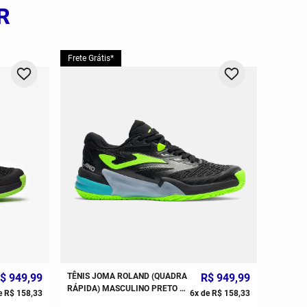
R
Frete Grátis*
$
949
,
99
TÊNIS JOMA ROLAND (QUADRA
R$
949
,
99
RÁPIDA) MASCULINO PRETO E
e
R$
158
,
33
6
x de
R$
158
,
33
VERDE