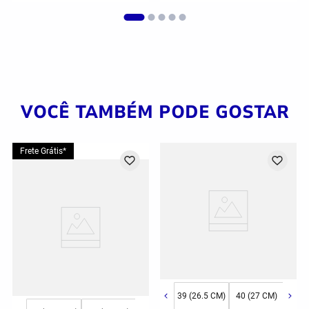
VOCÊ TAMBÉM PODE GOSTAR
Frete Grátis*
39 (26.5 CM)
40 (27 CM)
41 (