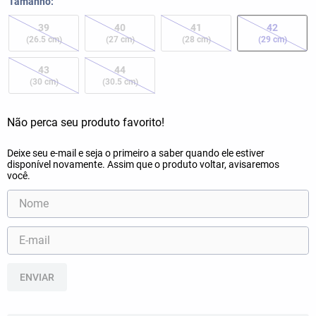
Tamanho
39
40
41
42
(26.5 cm)
(27 cm)
(28 cm)
(29 cm)
43
44
(30 cm)
(30.5 cm)
ENVIAR