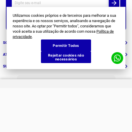
Utilizamos cookies próprios e de terceiros para melhorar a sua
experiência e os nossos serviços, analisando a navegação de
Siga Nos
nosso site. Ao optar por "Permitir todos", consideramos que
você aceita a sua utilização de acordo com nossa
Política de
privacidade
.
SOBRE NÓS
Permitir Todos
História
ATENDIMENTO
Rejeitar cookies não
necessários
Patrocinados
Whatsapp
SUPORTE
(11) 94311-8416
Fale Conosco
E-mail
Institucional e Políticas
Quer ser um revendedor?
contato@jomabr.com.br
Solicite um orçamento
Regulamento Joma Club
Horário de Atendimento
Das 08:00 às 17:00 de seg à sex.
Solicitar Troca/Devolução
JOMA CLUB
FORMAS DE PAGAMENTO