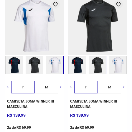
G
GG
2GG/3G
P
M
G
P
GG
M
CAMISETA JOMA WINNER III
CAMISETA JOMA WINNER III
MASCULINA
MASCULINA
R$
139
,
99
R$
139
,
99
2
x de
R$
69
,
99
2
x de
R$
69
,
99