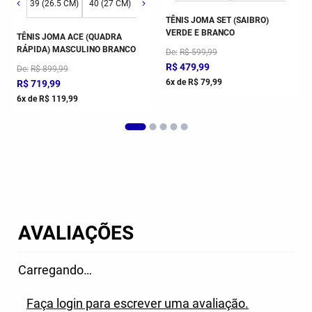
1 (28 CM)
44 (30.5 CM)
39 (26.5 CM)
42 (29 CM)
40 (27 CM)
43 (30 CM)
41 (28 CM)
44 (30.5 CM)
42 (29 CM)
43 (30 CM)
TÊNIS JOMA SET (SAIBRO)
VERDE E BRANCO
TÊNIS JOMA ACE (QUADRA
RÁPIDA) MASCULINO BRANCO
De
R$
599
,
99
R$
479
,
99
De
R$
899
,
99
6
x de
R$
79
,
99
R$
719
,
99
6
x de
R$
119
,
99
AVALIAÇÕES
Carregando…
Faça login para escrever uma avaliação.