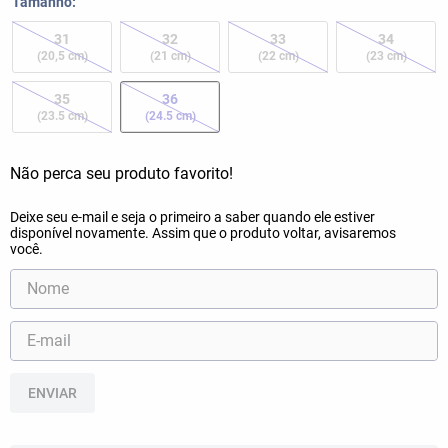
Tamanho
31
32
33
34
(20,5 cm)
(21 cm)
(22 cm)
(23 cm)
35
36
(23.5 cm)
(24.5 cm)
ENVIAR