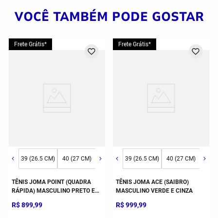
VOCÊ TAMBÉM PODE GOSTAR
Frete Grátis*
Frete Grátis*
44 (30.5 CM)
39 (26.5 CM)
40 (27 CM)
41 (28 CM)
39 (26.5 CM)
42 (29 CM)
40 (27 CM)
43 (30 CM)
41 (
TÊNIS JOMA POINT (QUADRA
TÊNIS JOMA ACE (SAIBRO)
RÁPIDA) MASCULINO PRETO E
MASCULINO VERDE E CINZA
AZUL