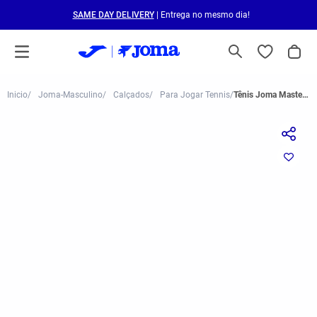
SAME DAY DELIVERY
| Entrega no mesmo dia!
Joma-Masculino
Calçados
Para Jogar Tennis
Tênis Joma Master 1000 Infantil (Saibro) Azul e Amarelo