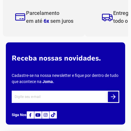
Carregando avaliações…
Parcelamento
Entreg
em até
6x
sem juros
todo o
Receba nossas novidades.
Cadastre-se na nossa newsletter e fique por dentro de tudo
que acontece na
Joma
.
Siga Nos