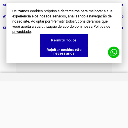
Utilizamos cookies próprios e de terceiros para melhorar a sua
SOBRE NÓS
experiência e os nossos serviços, analisando a navegação de
nosso site. Ao optar por "Permitir todos", consideramos que
História
ATENDIMENTO
você aceita a sua utilização de acordo com nossa
Política de
privacidade
.
Patrocinados
Whatsapp
SUPORTE
Permitir Todos
(11) 94311-8416
Fale Conosco
Rejeitar cookies não
necessários
E-mail
Institucional e Políticas
Quer ser um revendedor?
contato@jomabr.com.br
Solicite um orçamento
Regulamento Joma Club
Horário de Atendimento
Das 08:00 às 17:00 de seg à sex.
Solicitar Troca/Devolução
JOMA CLUB
FORMAS DE PAGAMENTO