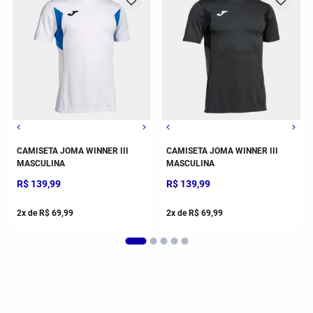
G
GG
2GG/3G
P
M
G
P
GG
M
CAMISETA JOMA WINNER III
CAMISETA JOMA WINNER III
MASCULINA
MASCULINA
R$
139
,
99
R$
139
,
99
2
x de
R$
69
,
99
2
x de
R$
69
,
99