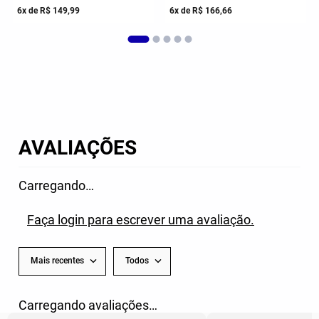
R$
899
,
99
R$
999
,
99
6
x de
R$
149
,
99
6
x de
R$
166
,
66
AVALIAÇÕES
Carregando…
Faça login para escrever uma avaliação.
Mais recentes
Todos