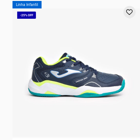
10
º
t
Linha Infantil
-
25%