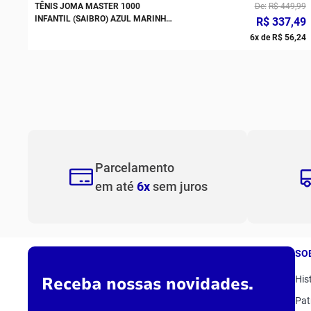
TÊNIS JOMA MASTER 1000
De
R$
449
,
99
INFANTIL (SAIBRO) AZUL MARINHO
R$
337
,
49
E VERDE
6
x de
R$
56
,
24
Parcelamento
em até
6x
sem juros
SO
Receba nossas novidades.
His
Pat