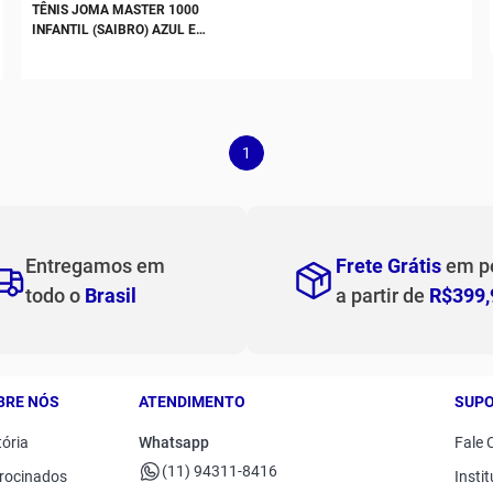
TÊNIS JOMA MASTER 1000
INFANTIL (SAIBRO) AZUL E
AMARELO
1
Entregamos em
Frete Grátis
em p
todo o
Brasil
a partir de
R$399,
BRE NÓS
ATENDIMENTO
SUP
tória
Whatsapp
Fale 
(11) 94311-8416
rocinados
Instit