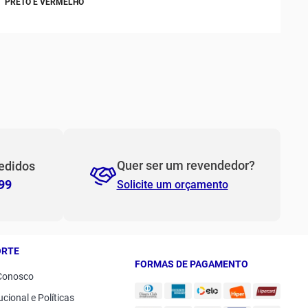
PRETO E VERMELHO
PP
P
M
G
GG
2GG/3G
Quer ser um revendedor?
edidos
99
Solicite um orçamento
ORTE
FORMAS DE PAGAMENTO
Conosco
ucional e Políticas