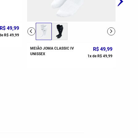
R$
49
,
99
BOLA D
REAL F
de
R$
49
,
99
BRANCO
MEIÃO JOMA CLASSIC IV
R$
49
,
99
UNISSEX
1
x de
R$
49
,
99