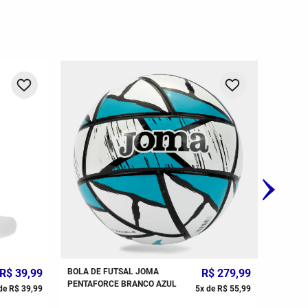
-
20%
R$
39
,
99
BOLA DE FUTSAL JOMA
R$
279
,
99
MEIÃO J
PENTAFORCE BRANCO AZUL
UNISSE
de
R$
39
,
99
5
x de
R$
55
,
99