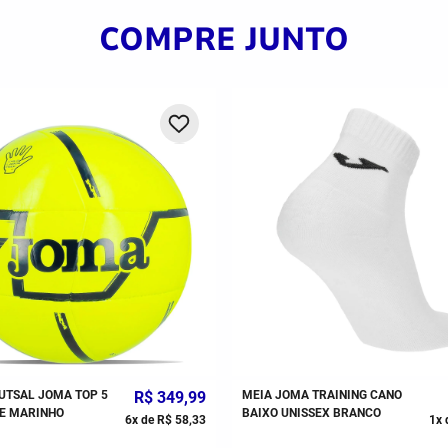
COMPRE JUNTO
UTSAL JOMA TOP 5
R$
349
,
99
MEIA JOMA TRAINING CANO
E MARINHO
BAIXO UNISSEX BRANCO
6
x de
R$
58
,
33
1
x 