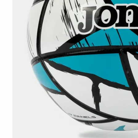
10
º
t