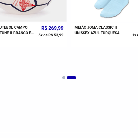
FUTEBOL CAMPO
R$
269
,
99
MEIÃO JOMA CLASSIC II
UNE II BRANCO E
UNISSEX AZUL TURQUESA
5
x de
R$
53
,
99
1
x 
O