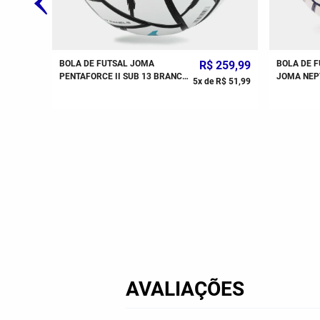
259
,
99
BOLA DE FUTSAL JOMA
R$
259
,
99
BOLA DE 
PENTAFORCE II SUB 13 BRANCO
JOMA NEPT
R$
51
,
99
5
x de
R$
51
,
99
AZUL
VERMELH
AVALIAÇÕES