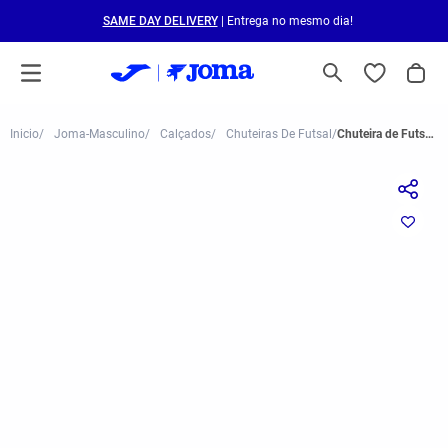
SAME DAY DELIVERY
| Entrega no mesmo dia!
Joma-Masculino
Calçados
Chuteiras De Futsal
Chuteira de Futsal Joma Dribling Masculina Verde e Azul Royal