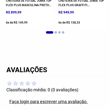
CHUTEIRA DE FUTSAL JOMA TOP
CHUTEIRA DE FUTSAL JOMA TOP
FLEX PLUS MASCULINA PRETO E
FLEX PLUS GRAFFITI
ROSA
MASCULINA BRANCO
R$
899
,
99
R$
949
,
99
6
x de
R$
149
,
99
6
x de
R$
158
,
33
AVALIAÇÕES
☆
☆
☆
☆
☆
Classificação média: 0
(0 avaliações)
Faça login para escrever uma avaliação.