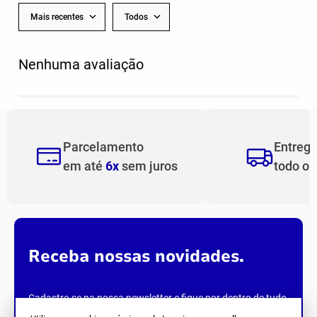
Mais recentes
Todos
Nenhuma avaliação
Parcelamento
Entreg
em até
6x
sem juros
todo o
Receba nossas novidades.
Cadastre-se na nossa newsletter e fique por dentro de tudo
que acontece na
Joma
.