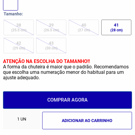
Tamanho
38
39
40
41
(25.5 cm)
(26.5 cm)
(27 cm)
(28 cm)
42
43
(29 cm)
(30 cm)
ATENÇÃO NA ESCOLHA DO TAMANHO!!
A forma da chuteira é maior que o padrão. Recomendamos
que escolha uma numeração menor do habitual para um
ajuste adequado.
COMPRAR AGORA
ADICIONAR AO CARRINHO