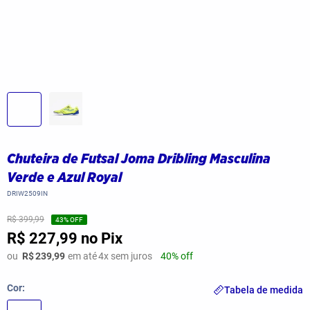
Chuteira de Futsal Joma Dribling Masculina
Verde e Azul Royal
DRIW2509IN
R$ 399,99
43
% OFF
R$ 227,99
no Pix
ou
R$
239,99
em até
4
x sem juros
40% off
Cor
Tabela de medida