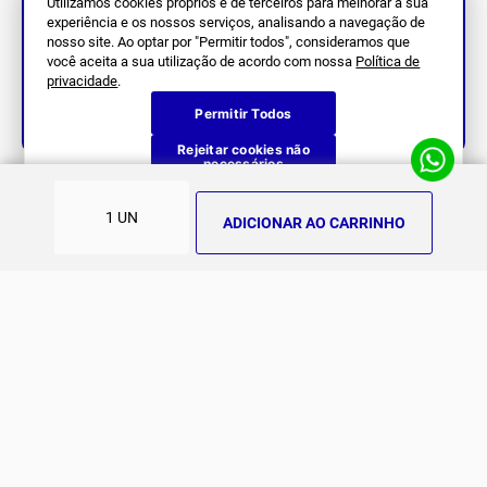
Utilizamos cookies próprios e de terceiros para melhorar a sua
experiência e os nossos serviços, analisando a navegação de
nosso site. Ao optar por "Permitir todos", consideramos que
você aceita a sua utilização de acordo com nossa
Política de
privacidade
.
Permitir Todos
Siga Nos
Rejeitar cookies não
necessários
SOBRE NÓS
ADICIONAR AO CARRINHO
História
ATENDIMENTO
Patrocinados
Whatsapp
SUPORTE
(11) 94311-8416
Fale Conosco
E-mail
Institucional e Políticas
Quer ser um revendedor?
contato@jomabr.com.br
Solicite um orçamento
Regulamento Joma Club
Horário de Atendimento
Das 08:00 às 17:00 de seg à sex.
Solicitar Troca/Devolução