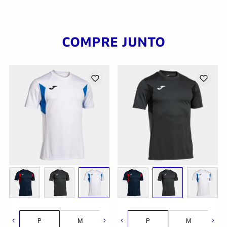
COMPRE JUNTO
G
GG
2GG/3G
P
M
G
P
GG
M