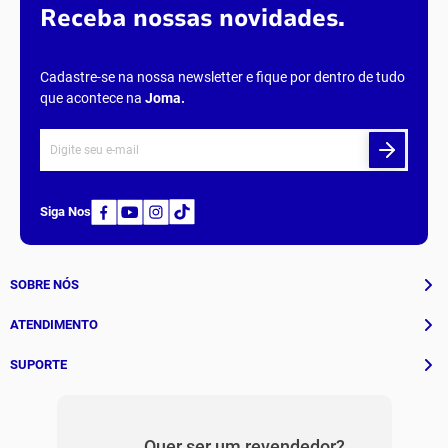
Receba nossas novidades.
Cadastre-se na nossa newsletter e fique por dentro de tudo
que acontece na
Joma
.
Siga Nos
SOBRE NÓS
História
ATENDIMENTO
Patrocinados
Whatsapp
SUPORTE
(11) 94311-8416
Fale Conosco
E-mail
Institucional e Políticas
Quer ser um revendedor?