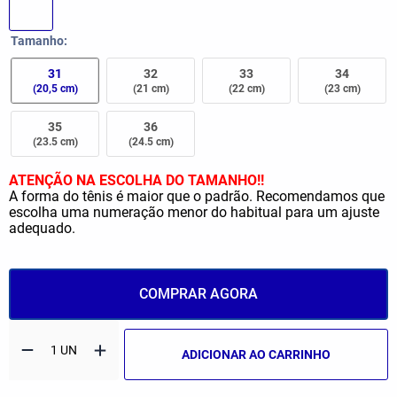
Tamanho
31
32
33
34
(20,5 cm)
(21 cm)
(22 cm)
(23 cm)
35
36
(23.5 cm)
(24.5 cm)
ATENÇÃO NA ESCOLHA DO TAMANHO!!
A forma do tênis é maior que o padrão. Recomendamos que
escolha uma numeração menor do habitual para um ajuste
adequado.
COMPRAR AGORA
ADICIONAR AO CARRINHO