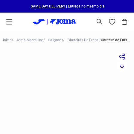
SAME DAY DELIVERY
| Entrega no mesmo dia!
Joma-Masculino
Calçados
Chuteiras De Futsal
Chuteira de Futsal Joma Evolution Infantil Preto e Laranja