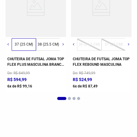
6 (24.5 CM)
43 (30 CM)
37 (25 CM)
38 (25.5 CM)
39 (26.5 CM)
37 (25 CM)
38 (25.5 CM)
39 (26.5 CM)
36 (24.5 CM)
40 (27 CM)
37 (25 CM)
41 (28 CM)
38 (2
CHUTEIRA DE FUTSAL JOMA TOP
CHUTEIRA DE FUTSAL JOMA TOP
FLEX PLUS MASCULINA BRANCO
FLEX REBOUND MASCULINA
E VERMELHO
De
R$
849
,
99
De
R$
749
,
99
R$
594
,
99
R$
524
,
99
6
x de
R$
99
,
16
6
x de
R$
87
,
49