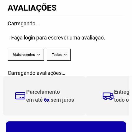
AVALIAÇÕES
Carregando…
Faça login para escrever uma avaliação.
Mais recentes
Todos
Carregando avaliações…
Parcelamento
Entreg
em até
6x
sem juros
todo o