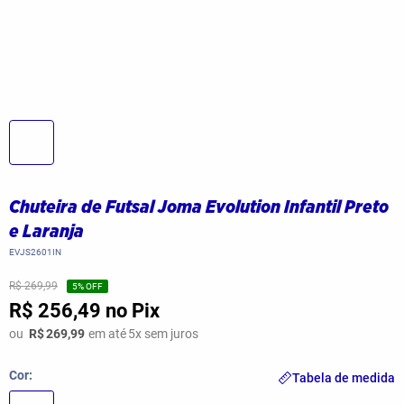
Chuteira de Futsal Joma Evolution Infantil Preto
e Laranja
EVJS2601IN
R$ 269,99
5
% OFF
R$ 256,49
no Pix
ou
R$
269,99
em até
5
x sem juros
Cor
Tabela de medida