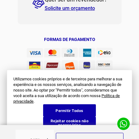
contato@jomabr.com.br
Solicite um orçamento
Regulamento Joma Club
Horário de Atendimento
Das 08:00 às 17:00 de seg à sex.
Solicitar Troca/Devolução
JOMA CLUB
FORMAS DE PAGAMENTO
Utilizamos cookies próprios e de terceiros para melhorar a sua
experiência e os nossos serviços, analisando a navegação de
nosso site. Ao optar por "Permitir todos", consideramos que
você aceita a sua utilização de acordo com nossa
Política de
SEGURANÇA
privacidade
.
Permitir Todos
Rejeitar cookies não
necessários
© Joma Brasil. Todos os direitos reservados. First Sports Comércio e
Importação LTDA – CNPJ 28.836.099/0003-47 R. Afonso Crudo, 148 - Vila