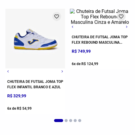
Frete Grátis*
1 (28 CM)
31 (20,5 CM)
43 (30 CM)
32 (21 CM)
44 (30.5 CM)
33 (22 CM)
34 (23 CM)
35 (23.5 CM)
42 (29 CM)
34 (23 CM)
35 (23.5 CM)
36 (2
CHUTEIRA DE FUTSAL JOMA TOP
FLEX INFANTIL BRANCO E AZUL
CHUTEIRA DE FUTSAL JOMA TOP
FLEX REBOUND MASCULINA
R$
329
,
99
CINZA E AMARELO
R$
749
,
99
6
x de
R$
54
,
99
6
x de
R$
124
,
99