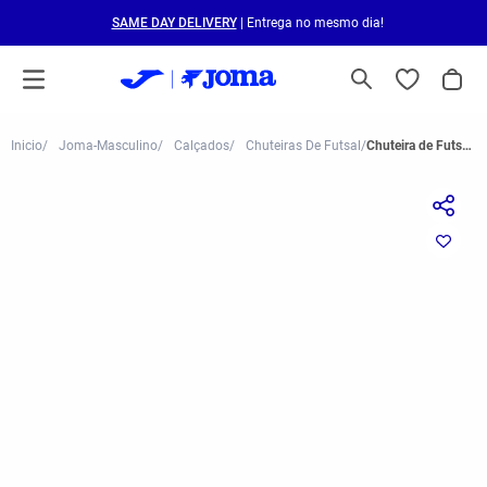
SAME DAY DELIVERY
| Entrega no mesmo dia!
Joma-Masculino
Calçados
Chuteiras De Futsal
Chuteira de Futsal Joma Top Flex Rebound Masculina Branco e Azul