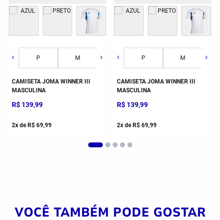
G
GG
2GG/3G
P
M
G
P
GG
M
CAMISETA JOMA WINNER III
CAMISETA JOMA WINNER III
MASCULINA
MASCULINA
R$
139
,
99
R$
139
,
99
2
x de
R$
69
,
99
2
x de
R$
69
,
99
VOCÊ TAMBÉM PODE GOSTAR